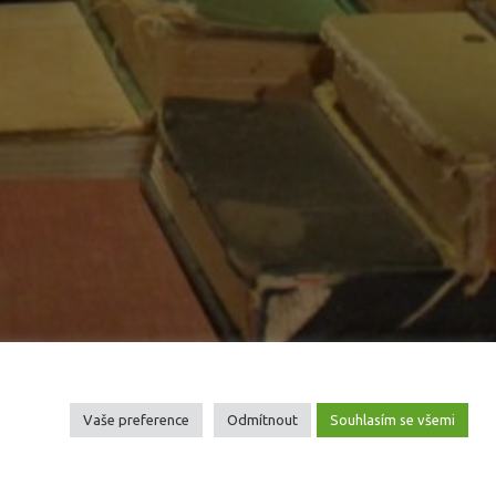
Vaše preference
Odmítnout
Souhlasím se všemi