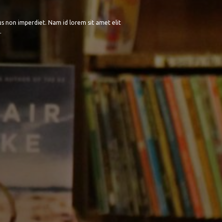
rus non imperdiet. Nam id lorem sit amet elit
.