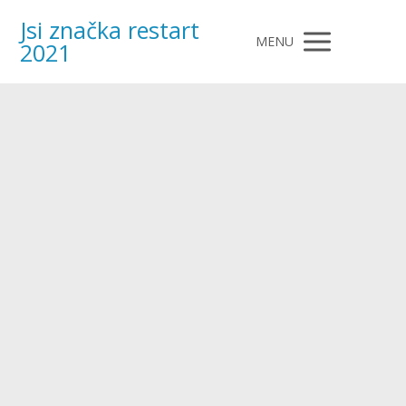
Jsi značka restart
MENU
2021