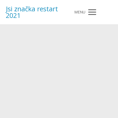
Jsi značka restart
MENU
2021