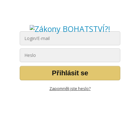
Přihlásit se
Zapomněli jste heslo?