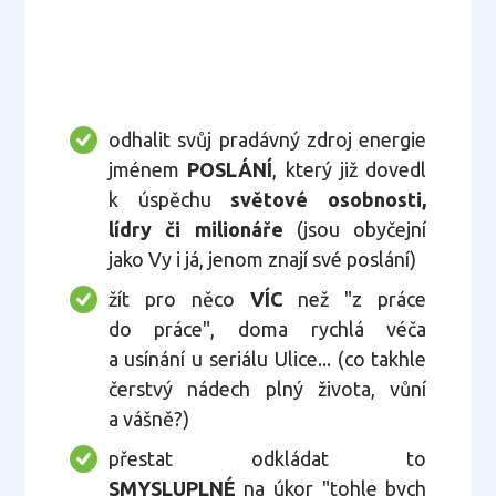
odhalit svůj pradávný zdroj energie
jménem
POSLÁNÍ
, který již dovedl
k úspěchu
světové osobnosti,
lídry či milionáře
(jsou obyčejní
jako Vy i já, jenom znají své poslání)
žít pro něco
VÍC
než "z práce
do práce", doma rychlá véča
a usínání u seriálu Ulice... (co takhle
čerstvý nádech plný života, vůní
a vášně?)
přestat odkládat to
SMYSLUPLNÉ
na úkor "tohle bych