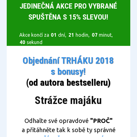
JEDINEČNÁ AKCE PRO VYBRANÉ
SPUŠTĚNA S 15% SLEVOU!
Akce končí za
0
1
dní
2
1
hodin
0
7
minut
3
9
sekund
Objednání TRHÁKU 2018
s bonusy!
(od autora bestselleru)
Strážce majáku
Odhalte své opravdové
"PROČ"
a přitáhněte tak k sobě ty správné