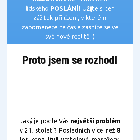
lidského
POSLÁNÍ!
Užijte si ten
zážitek při čtení, v kterém
zapomenete na čas a zasníte se ve
své nové realitě :)
Proto jsem se rozhodl
Jaký je podle Vás
největší problém
v 21. století? Posledních více než
8
let
konzultuji vrcholové manažery,