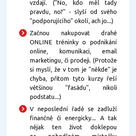
vzdají. ("No, kdo měl tady
pravdu, no?" - slyší od svého
"podporujícího" okolí, ach jo...)
Začnou nakupovat drahé
ONLINE tréninky o podnikání
online, komunikaci, email
marketingu, či prodeji. (Protože
si myslí, že v tom je "někde" je
chyba, přitom tyto kurzy řeší
většinou "fasádu", nikoli
podstatu...)
V neposlední řadě se zadluží
finančně či energicky... A tak
nějak ten život doklepou