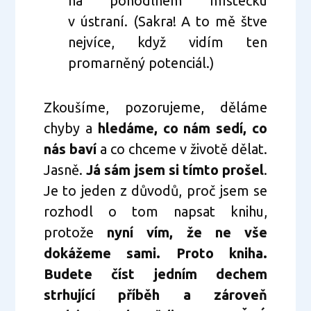
na pohodlném místečku
v ústraní. (Sakra! A to mě štve
nejvíce, když vidím ten
promarněný potenciál.)
Zkoušíme, pozorujeme, děláme
chyby a
hledáme, co nám sedí, co
nás baví
a co chceme v životě dělat.
Jasně.
Já sám jsem si tímto prošel
.
Je to jeden z důvodů, proč jsem se
rozhodl o tom napsat knihu,
protože
nyní vím, že ne vše
dokážeme sami. Proto kniha.
Budete číst jedním dechem
strhující příběh a zároveň