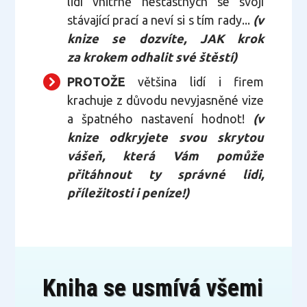
lidí vnitřně nešťastných se svojí
stávající prací a neví si s tím rady...
(v
knize se dozvíte, JAK krok
za krokem odhalit své štěstí)
PROTOŽE
většina lidí i firem
krachuje z důvodu nevyjasněné vize
a špatného nastavení hodnot!
(v
knize odkryjete svou skrytou
vášeň, která Vám pomůže
přitáhnout ty správné lidi,
příležitosti i peníze!)
Kniha se usmívá všemi