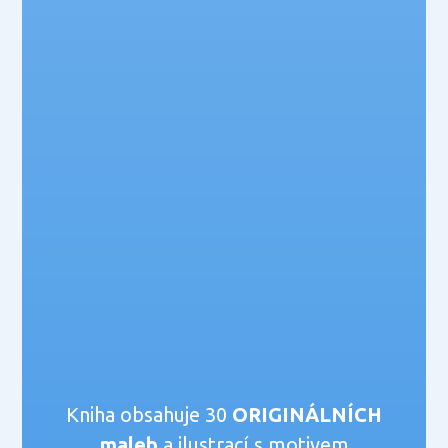
Kniha obsahuje 30
ORIGINÁLNÍCH
maleb
a ilustrací s motivem