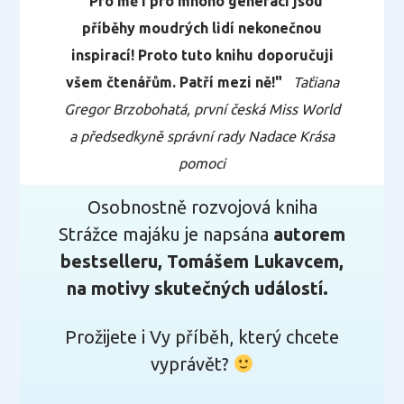
"Pro mě i pro mnoho generací jsou
příběhy moudrých lidí nekonečnou
inspirací! Proto tuto knihu doporučuji
všem čtenářům. Patří mezi ně!"
Taťiana
Gregor Brzobohatá, první česká Miss World
a předsedkyně správní rady Nadace Krása
pomoci
Osobnostně rozvojová kniha
Strážce majáku je napsána
autorem
bestselleru, Tomášem Lukavcem,
na motivy skutečných událostí.
Prožijete i Vy příběh, který chcete
vyprávět?