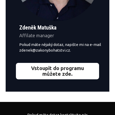
Zdeněk Matuška
Affilate manager
Pokud máte nějaký dotaz, napište mi na e-mail
zdenek@zakonybohatstvi.cz
.
Vstoupit do programu
můžete zde.
Pokud máte dotaz kontaktujte nás