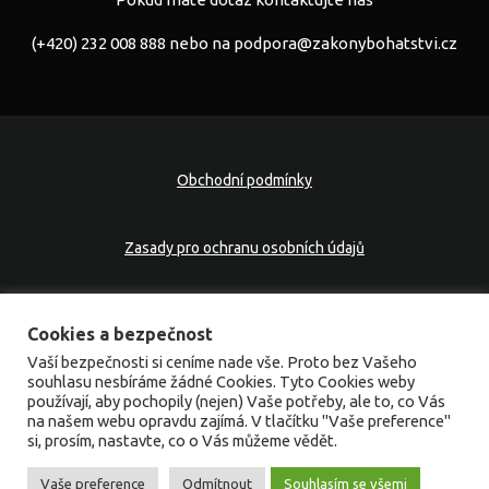
(+420) 232 008 888 nebo na
podpora@zakonybohatstvi.cz
Obchodní podmínky
Zasady pro ochranu osobních údajů
Cookies na webu
Cookies a bezpečnost
Vaší bezpečnosti si ceníme nade vše. Proto bez Vašeho
souhlasu nesbíráme žádné Cookies. Tyto Cookies weby
Kontakt
používají, aby pochopily (nejen) Vaše potřeby, ale to, co Vás
na našem webu opravdu zajímá. V tlačítku "Vaše preference"
si, prosím, nastavte, co o Vás můžeme vědět.
Všechna práva vyhrazena. Bez povolení majitele webu není
možné šířit a kopírovat obsah na tomto webu.
Vaše preference
Odmítnout
Souhlasím se všemi