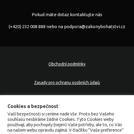
Pokud máte dotaz kontaktujte nás
(+420) 232 008 888 nebo na
podpora@zakonybohatstvi.cz
Obchodní podmínky
Zasady pro ochranu osobních údajů
Cookies na webu
Cookies a bezpečnost
Vaší bezpečnosti si ceníme nade vše. Proto bez Vašeho
souhlasu nesbíráme žádné Cookies. Tyto Cookies weby
Kontakt
používají, aby pochopily (nejen) Vaše potřeby, ale to, co Vás
na našem webu opravdu zajímá. V tlačítku "Vaše preference"