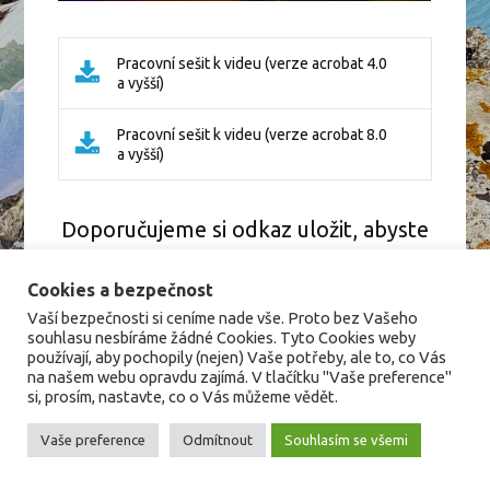
Pracovní sešit k videu (verze acrobat 4.0
a vyšší)
Pracovní sešit k videu (verze acrobat 8.0
a vyšší)
Doporučujeme si odkaz uložit, abyste
se k němu mohli kdykoliv vrátit.
Cookies a bezpečnost
Vaší bezpečnosti si ceníme nade vše. Proto bez Vašeho
souhlasu nesbíráme žádné Cookies. Tyto Cookies weby
používají, aby pochopily (nejen) Vaše potřeby, ale to, co Vás
na našem webu opravdu zajímá. V tlačítku "Vaše preference"
si, prosím, nastavte, co o Vás můžeme vědět.
Vaše preference
Odmítnout
Souhlasím se všemi