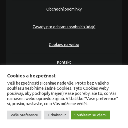
Obchodní podmínky
Zasady pro ochranu osobních údajů
Cookies na webu
Kontakt
Cookies a bezpečnost
Všechna práva vyhrazena. Bez povolení majitele webu
Vaší bezpečnosti si ceníme nade vše. Proto bez Vašeho
není možné šířit a kopírovat obsah na tomto webu.
souhlasu nesbíráme žádné Cookies. Tyto Cookies weby
Vytvořeno na platformě
MioWeb
používají, aby pochopily (nejen) Vaše potřeby, ale to, co Vás
na našem webu opravdu zajímá. V tlačítku "Vaše preference"
si, prosím, nastavte, co o Vás můžeme vědět.
Vaše preference
Odmítnout
Souhlasím se všemi