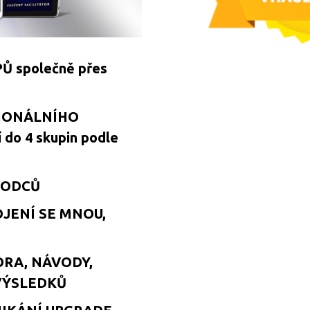
 společně přes
IONÁLNÍHO
í do 4 skupin podle
VODCŮ
JENÍ SE MNOU,
ORA, NÁVODY,
VÝSLEDKŮ