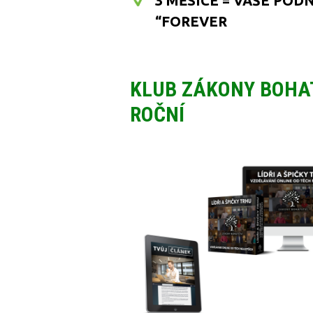
3 MĚSÍCE = VAŠE POD
“FOREVER
KLUB ZÁKONY BOHAT
ROČNÍ