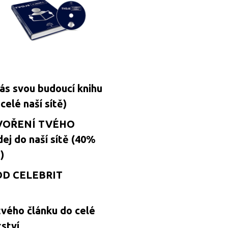
s svou budoucí knihu
elé naší sítě)
VOŘENÍ TVÉHO
ej do naší sítě (40%
)
OD CELEBRIT
vého článku do celé
ství