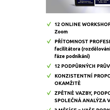
12 ONLINE WORKSHOPŮ
Zoom
PŘÍTOMNOST PROFES
facilitátora (rozdělován
fáze podnikání)
12 PODPŮRNÝCH PRŮ
KONZISTENTNÍ PROPO
OKAMŽITĚ
ZPĚTNÉ VAZBY, PODP
SPOLEČNÁ ANALÝZA 