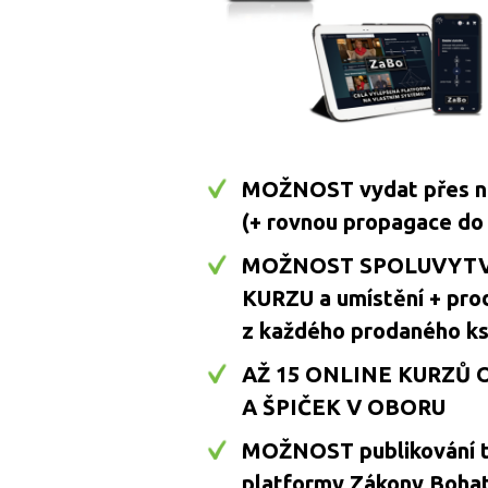
MOŽNOST vydat přes ná
(+ rovnou propagace do c
MOŽNOST SPOLUVYT
KURZU a umístění + prod
z každého prodaného ks
AŽ 15 ONLINE KURZŮ 
A ŠPIČEK V OBORU
MOŽNOST publikování t
platformy Zákony Bohat