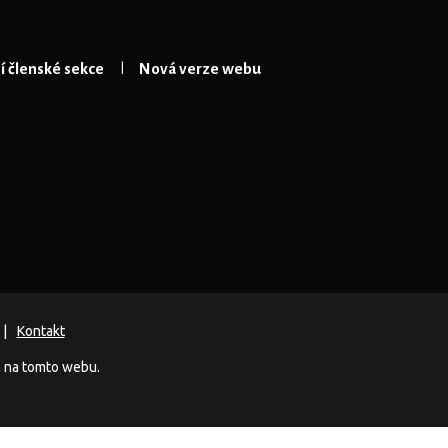
 členské sekce
Nová verze webu
Kontakt
h na tomto webu.