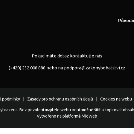
Původní
Pokud máte dotaz kontaktujte nás
(+420) 232 008 888 nebo na
podpora@zakonybohatstvi.cz
í podmínky
Zasady pro ochranu osobních údajů
Cookies na webu
yhrazena. Bez povolení majitele webu není možné šířit a kopírovat obsa
Vytvořeno na platformě
MioWeb