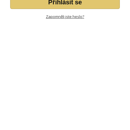
Přihlásit se
Zapomněli jste heslo?