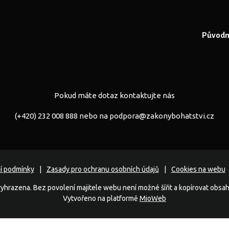
Původní
Pokud máte dotaz kontaktujte nás
(+420) 232 008 888 nebo na
podpora@zakonybohatstvi.cz
í podmínky
Zasady pro ochranu osobních údajů
Cookies na webu
yhrazena. Bez povolení majitele webu není možné šířit a kopírovat obsa
Vytvořeno na platformě
MioWeb