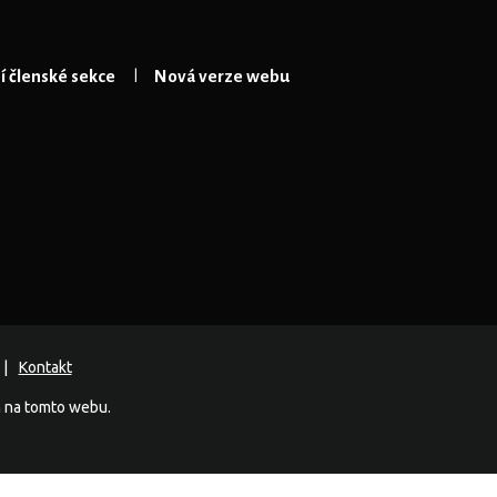
 členské sekce
Nová verze webu
Kontakt
h na tomto webu.