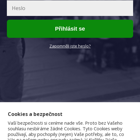
Přihlásit se
Zapomněli jste heslo?
Cookies a bezpečnost
Vaší bezpečnosti si ceníme nade vše. Proto bez Vašeho
souhlasu nesbíráme žádné Cookies. Tyto Cookies weby
používají, aby pochopily (nejen) Vaše potřeby, ale to, co
Vás na našem webu opravdu zajímá. V tlačítku "Vaše