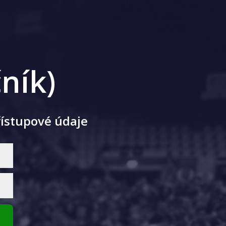
ník)
řístupové údaje