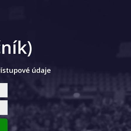
ník)
řístupové údaje