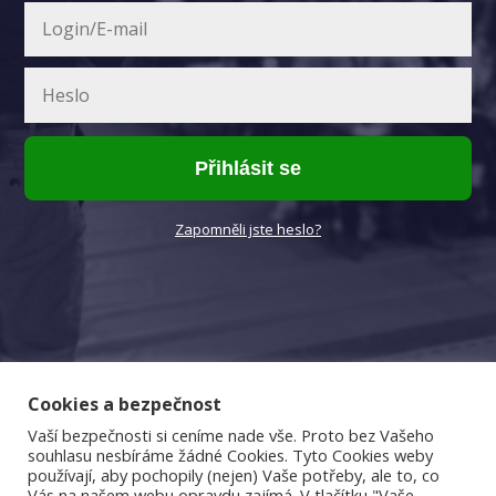
Přihlásit se
Zapomněli jste heslo?
Cookies a bezpečnost
Vaší bezpečnosti si ceníme nade vše. Proto bez Vašeho
souhlasu nesbíráme žádné Cookies. Tyto Cookies weby
používají, aby pochopily (nejen) Vaše potřeby, ale to, co
Vás na našem webu opravdu zajímá. V tlačítku "Vaše