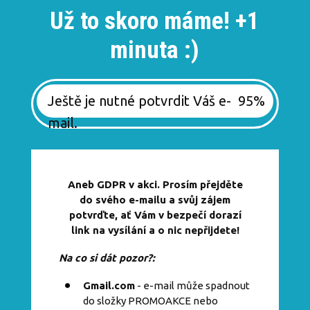
Už to skoro máme! +1
minuta :)
Ještě je nutné potvrdit Váš e-
95%
mail.
Aneb GDPR v akci. Prosím přejděte
do svého e-mailu a svůj zájem
potvrďte, ať Vám v bezpečí dorazí
link na vysílání a o nic nepřijdete!
Na co si dát pozor?:
Gmail.com
- e-mail může spadnout
do složky PROMOAKCE nebo