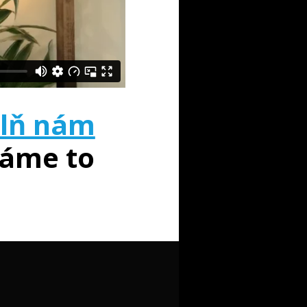
lň nám
áme to