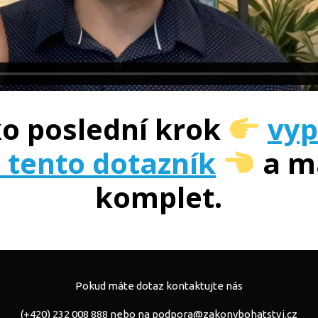
ko poslední krok
vyp
 tento dotazník
a m
komplet.
Pokud máte dotaz kontaktujte nás
(+420) 232 008 888 nebo na
podpora@zakonybohatstvi.cz