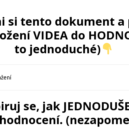
ni si tento dokument a 
ložení VIDEA do HODNO
to jednoduché)
ažení
piruj se, jak JEDNODU
hodnocení. (nezapome