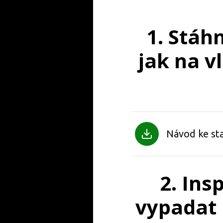
1. Stáh
jak na v
Návod ke st
2. Ins
vypadat 