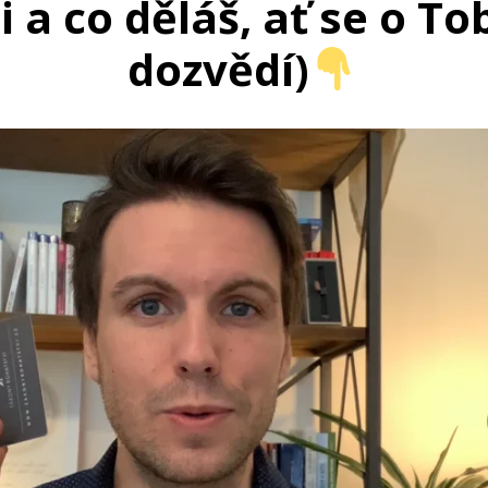
i a co děláš, ať se o To
dozvědí)