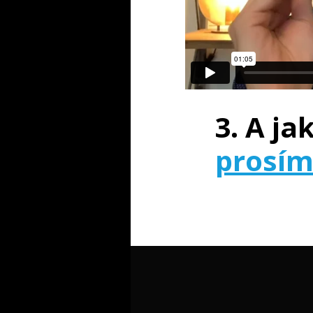
3. A ja
prosím