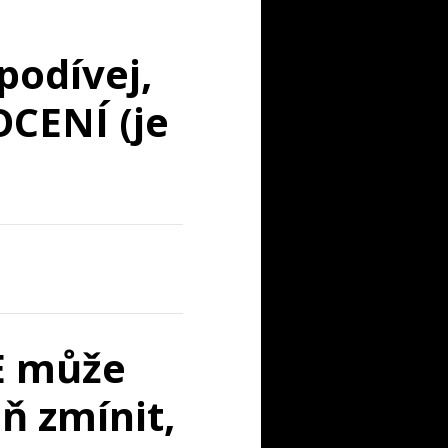
podívej,
CENÍ (je
ŠE může
ň zmínit,